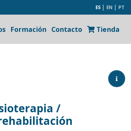
|
|
ES
EN
PT
os
Formación
Contacto
Tienda
sioterapia /
rehabilitación