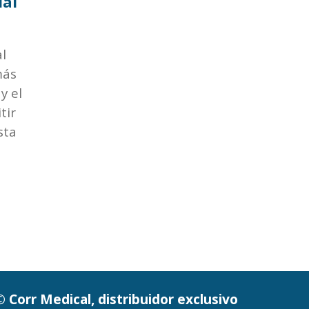
ial
l
más
y el
tir
sta
© Corr Medical, distribuidor exclusivo