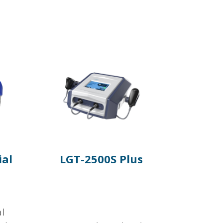
ial
LGT-2500S Plus
l