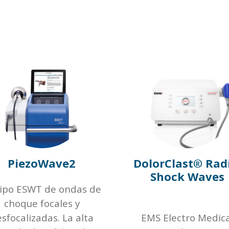
PiezoWave2
DolorClast® Rad
Shock Waves
ipo ESWT de ondas de
choque focales y
sfocalizadas. La alta
EMS Electro Medica