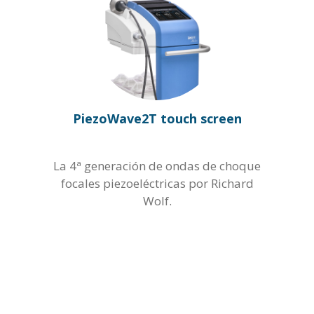
Formación
Medicina estética
Contacto
Ginecología / Urología
Tienda
PiezoWave2T touch screen
Medicina del deporte
Odontología / Maxilofacial
La 4ª generación de ondas de choque
focales piezoeléctricas por Richard
Wolf.
Podología
Veterinaria Equinos
Veterinaria de pequeños animales