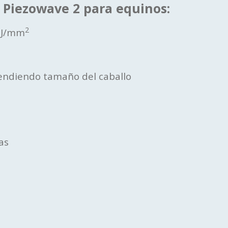
 Piezowave 2 para equinos:
2
 mJ/mm
endiendo tamaño del caballo
as