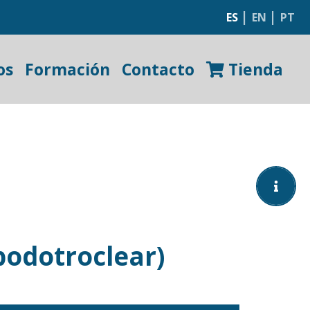
|
|
ES
EN
PT
os
Formación
Contacto
Tienda
podotroclear)