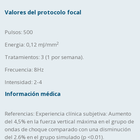
Formación
Valores del protocolo focal
Medicina estética
Contacto
Pulsos: 500
Ginecología / Urología
2
Energia: 0,12 mJ/mm
Tienda
Medicina del deporte
Tratamientos: 3 (1 por semana).
Frecuencia: 8Hz
Odontología / Maxilofacial
Intensidad: 2-4
Podología
Información médica
Veterinaria Equinos
Referencias: Experiencia clínica subjetiva: Aumento
del 4,5% en la fuerza vertical máxima en el grupo de
ondas de choque comparado con una disminución
Veterinaria de pequeños animales
del 2.6% en el grupo simulado (p <0.01).