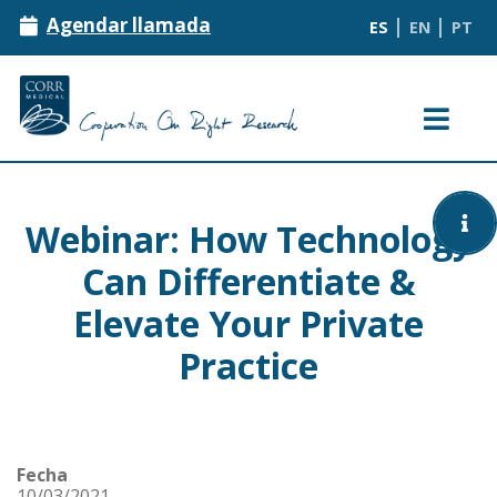
|
|
Agendar llamada
ES
EN
PT
Ondas de choque
Webinar: How Technology
Protocolos
¿Qué son?
Can Differentiate &
Elevate Your Private
Equipos
Beneficios del paciente
Todos los protocolos
Practice
SAT
Contraindicaciones
Fisioterapia / Rehabilitación/
Traumatología/ Neurorehabilitación
Eventos
Fecha
Dermatología / Vascular
10/03/2021