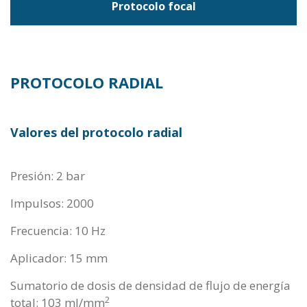
Protocolo focal
Formación
Medicina estética
Contacto
Ginecología / Urología
PROTOCOLO RADIAL
Tienda
Medicina del deporte
Valores del protocolo radial
Odontología / Maxilofacial
Presión: 2 bar
Podología
Impulsos: 2000
Frecuencia: 10 Hz
Veterinaria Equinos
Aplicador: 15 mm
Veterinaria de pequeños animales
Sumatorio de dosis de densidad de flujo de energía
2
total: 103 mJ/mm