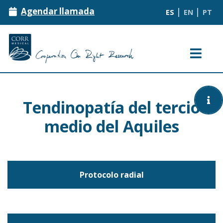
|
|
Agendar llamada
ES
EN
PT
Ondas de choque
Tendinopatía del tercio
Protocolos
¿Qué son?
medio del Aquiles
Equipos
Beneficios del paciente
Todos los protocolos
Protocolo radial
SAT
Contraindicaciones
Fisioterapia / Rehabilitación/
Traumatología/ Neurorehabilitación
Eventos
Dermatología / Vascular