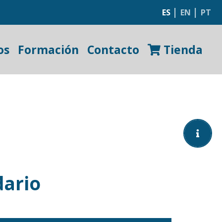
|
|
ES
EN
PT
os
Formación
Contacto
Tienda
dario