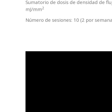
Sumatorio de dosis de densidad de fluj
2
mJ/mm
Número de sesiones: 10 (2 por semana