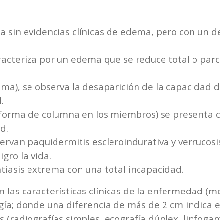
sa sin evidencias clínicas de edema, pero con un d
caracteriza por un edema que se reduce total o par
ema), se observa la desaparición de la capacidad d
.
n forma de columna en los miembros) se presenta co
d.
observan paquidermitis escleroindurativa y verrucos
gro la vida.
antiasis extrema con una total incapacidad.
n las características clínicas de la enfermedad (me
gía; donde una diferencia de más de 2 cm indica e
 (radiografías simples, ecografía dúplex, linfoga