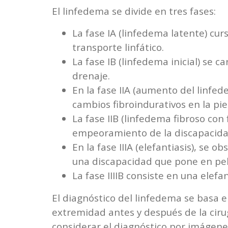
El linfedema se divide en tres fases:
La fase IA (linfedema latente) cur
transporte linfático.
La fase IB (linfedema inicial) se 
drenaje.
En la fase IIA (aumento del linfed
cambios fibroindurativos en la piel
La fase IIB (linfedema fibroso co
empeoramiento de la discapacida
En la fase IIIA (elefantiasis), se 
una discapacidad que pone en peli
La fase IIIIB consiste en una elef
El diagnóstico del linfedema se basa e
extremidad antes y después de la ciru
considerar el diagnóstico por imágenes