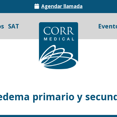
Agendar llamada
os
SAT
Event
edema primario y secun