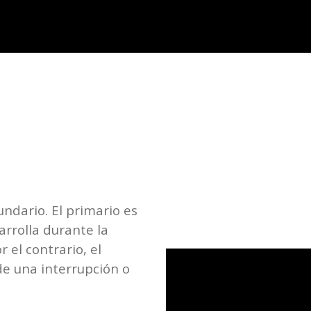
ndario. El primario es
arrolla durante la
 el contrario, el
de una interrupción o